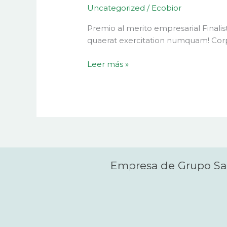
Uncategorized
/
Ecobior
merito
empresarial
Premio al merito empresarial Final
Simon
quaerat exercitation numquam! Corpo
Bolivar
Leer más »
Empresa de Grupo S